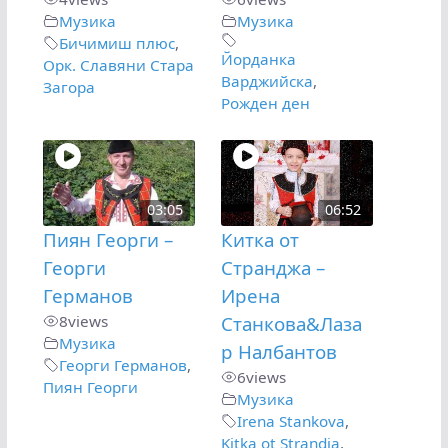
Музика
Музика
Бичимиш плюс
,
Йорданка
Орк. Славяни Стара
Варджийска
,
Загора
Рожден ден
03:05
06:52
Пиян Георги –
Китка от
Георги
Странджа –
Германов
Ирена
8
views
Станкова&Лаза
Музика
р Налбантов
Георги Германов
,
6
views
Пиян Георги
Музика
Irena Stankova
,
Kitka ot Strandja
,