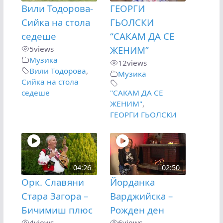
Вили Тодорова-
ГЕОРГИ
Сийка на стола
ГЬОЛСКИ
седеше
“САКАМ ДА СЕ
5
views
ЖЕНИМ”
Музика
12
views
Вили Тодорова
,
Музика
Сийка на стола
седеше
"САКАМ ДА СЕ
ЖЕНИМ"
,
ГЕОРГИ ГЬОЛСКИ
04:26
02:50
Орк. Славяни
Йорданка
Стара Загора –
Варджийска –
Бичимиш плюс
Рожден ден
4
views
6
views