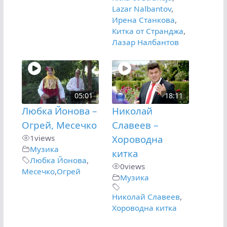
Lazar Nalbantov
,
Ирена Станкова
,
Китка от Странджа
,
Лазар Налбантов
05:01
18:11
Любка Йонова –
Николай
Огрей, Месечко
Славеев –
1
views
Хороводна
Музика
китка
Любка Йонова
,
0
views
Месечко
,
Огрей
Музика
Николай Славеев
,
Хороводна китка