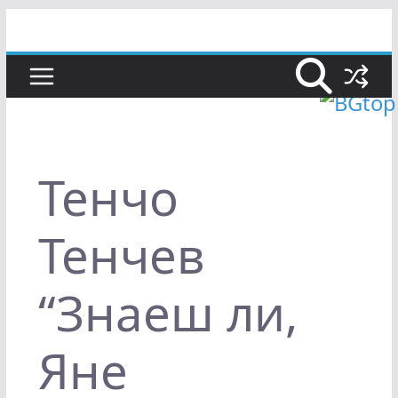
Skip
to
content
Тенчо
Тенчев
“Знаеш ли,
Яне