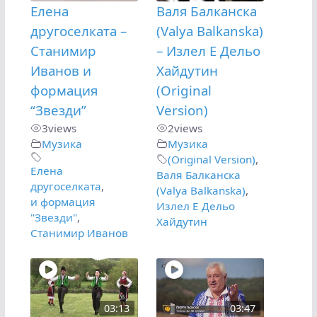
Елена
Валя Балканска
другоселката –
(Valya Balkanska)
Станимир
– Излел Е Дельо
Иванов и
Хайдутин
формация
(Original
“Звезди”
Version)
3
views
2
views
Музика
Музика
(Original Version)
,
Елена
Валя Балканска
другоселката
,
(Valya Balkanska)
,
и формация
Излел Е Дельо
"Звезди"
,
Хайдутин
Станимир Иванов
03:13
03:47