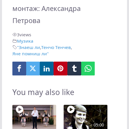
монтаж: Александра
Петрова
3
views
Музика
"Знаеш ли
,
Тенчо Тенчев
,
Яне помниш ли"
You may also like
05:00