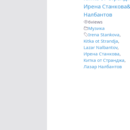
Ирена Станкова
Налбантов
6
views
Музика
Irena Stankova
,
Kitka ot Strandja
,
Lazar Nalbantov
,
Ирена Станкова
,
Китка от Странджа
,
Лазар Налбантов