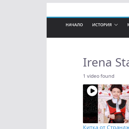
Skip
to
content
НАЧАЛО
ИСТОРИЯ
Irena S
1 video found
Китка от Страндж