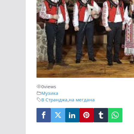
0
views
Музика
В Странджа
,
на мегдана