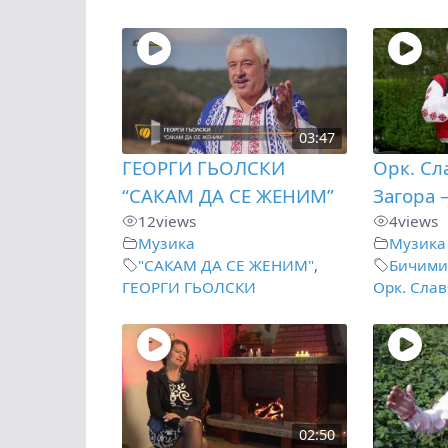
03:47
ГЕОРГИ ГЬОЛСКИ
Орк. Сл
“САКАМ ДА СЕ ЖЕНИМ”
Загора 
12
views
4
views
Музика
Музика
"САКАМ ДА СЕ ЖЕНИМ"
,
Бичими
ГЕОРГИ ГЬОЛСКИ
Орк. Слав
02:50