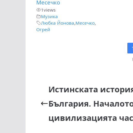
Месечко
1
views
Музика
Любка Йонова
,
Месечко
,
Огрей
Истинската истори
България. Началото
цивилизацията част