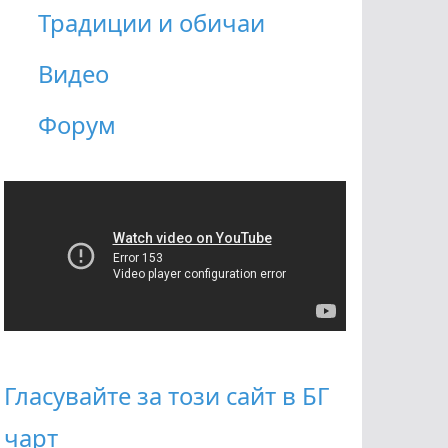
Традиции и обичаи
Видео
Форум
Гласувайте за този сайт в БГ
чарт