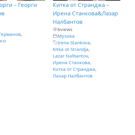
орги – Георги
Китка от Странджа –
ов
Ирена Станкова&Лазар
Налбантов
6
views
 Германов
,
Музика
рги
Irena Stankova
,
Kitka ot Strandja
,
Lazar Nalbantov
,
Ирена Станкова
,
Китка от Странджа
,
Лазар Налбантов