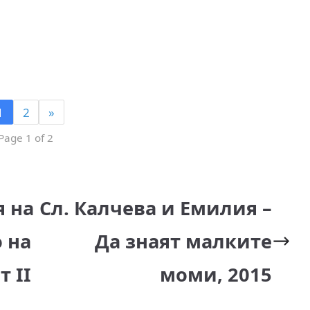
1
2
»
Page 1 of 2
я на
Сл. Калчева и Емилия –
 на
Да знаят малките
 II
моми, 2015