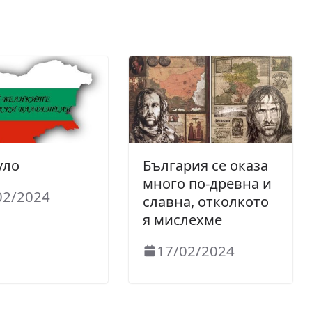
уло
България се оказа
много по-древна и
02/2024
славна, отколкото
я мислехме
17/02/2024