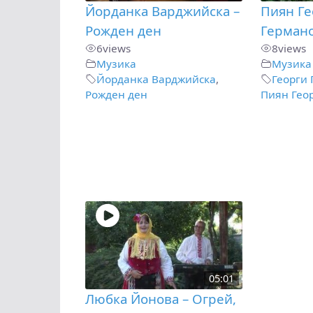
Йорданка Варджийска –
Пиян Ге
Рожден ден
Герман
6
views
8
views
Музика
Музика
Йорданка Варджийска
,
Георги
Рожден ден
Пиян Гео
05:01
Любка Йонова – Огрей,