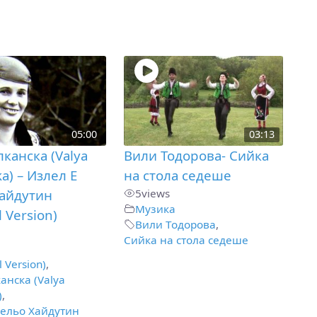
05:00
03:13
лканска (Valya
Вили Тодорова- Сийка
a) – Излел Е
на стола седеше
айдутин
5
views
Музика
l Version)
Вили Тодорова
,
Сийка на стола седеше
l Version)
,
анска (Valya
)
,
Дельо Хайдутин