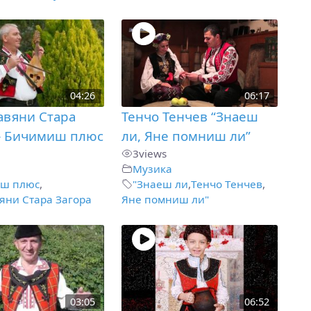
04:26
06:17
авяни Стара
Тенчо Тенчев “Знаеш
– Бичимиш плюс
ли, Яне помниш ли”
3
views
Музика
ш плюс
,
"Знаеш ли
,
Тенчо Тенчев
,
яни Стара Загора
Яне помниш ли"
03:05
06:52