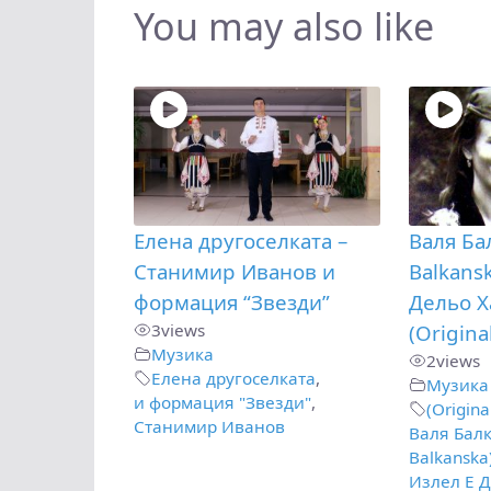
You may also like
Елена другоселката –
Валя Ба
Станимир Иванов и
Balkansk
формация “Звезди”
Дельо Х
3
views
(Origina
Музика
2
views
Елена другоселката
,
Музика
и формация "Звезди"
,
(Origina
Станимир Иванов
Валя Балк
Balkanska
Излел Е 