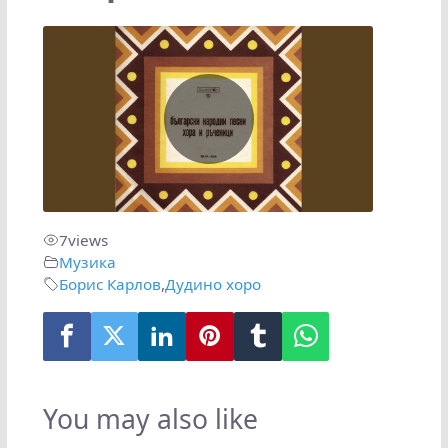
7
views
Музика
Борис Карлов
,
Дудино хоро
You may also like