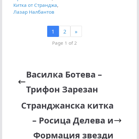
Китка от Странджа
,
Лазар Налбантов
1
2
»
Page 1 of 2
Василка Ботева –
Трифон Зарезан
Странджанска китка
– Росица Делева и
Формация звезди