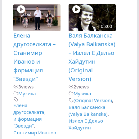
05:00
Елена
Валя Балканска
другоселката –
(Valya Balkanska)
Станимир
– Излел Е Дельо
Иванов и
Хайдутин
формация
(Original
“Звезди”
Version)
3
views
2
views
Музика
Музика
(Original Version)
,
Елена
Валя Балканска
другоселката
,
(Valya Balkanska)
,
и формация
Излел Е Дельо
"Звезди"
,
Хайдутин
Станимир Иванов