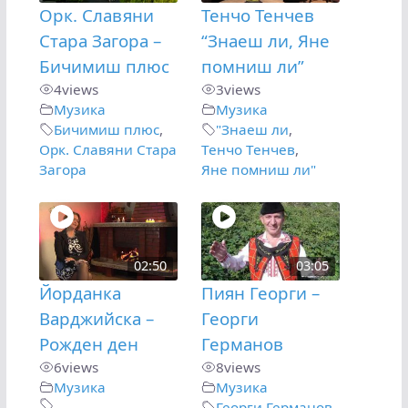
Орк. Славяни
Тенчо Тенчев
Стара Загора –
“Знаеш ли, Яне
Бичимиш плюс
помниш ли”
4
views
3
views
Музика
Музика
Бичимиш плюс
,
"Знаеш ли
,
Орк. Славяни Стара
Тенчо Тенчев
,
Загора
Яне помниш ли"
02:50
03:05
Йорданка
Пиян Георги –
Варджийска –
Георги
Рожден ден
Германов
6
views
8
views
Музика
Музика
Георги Германов
,