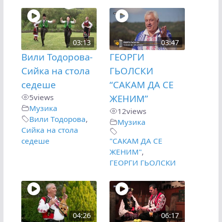
03:13
03:47
Вили Тодорова-
ГЕОРГИ
Сийка на стола
ГЬОЛСКИ
седеше
“САКАМ ДА СЕ
5
views
ЖЕНИМ”
Музика
12
views
Вили Тодорова
,
Музика
Сийка на стола
седеше
"САКАМ ДА СЕ
ЖЕНИМ"
,
ГЕОРГИ ГЬОЛСКИ
04:26
06:17