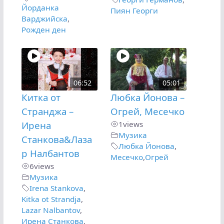
Йорданка
Пиян Георги
Варджийска
,
Рожден ден
06:52
05:01
Китка от
Любка Йонова –
Странджа –
Огрей, Месечко
Ирена
1
views
Музика
Станкова&Лаза
Любка Йонова
,
р Налбантов
Месечко
,
Огрей
6
views
Музика
Irena Stankova
,
Kitka ot Strandja
,
Lazar Nalbantov
,
Ирена Станкова
,