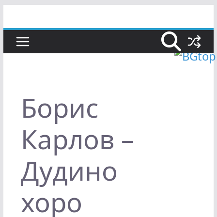
Skip
to
content
Борис
Карлов –
Дудино
хоро