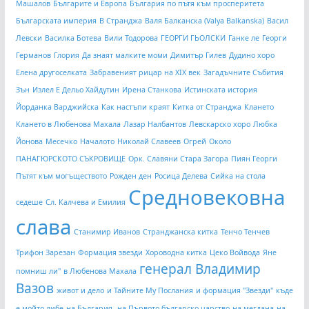
Машалов
Българите и Европа
България по пътя към просперитета
Българската империя
В Странджа
Валя Балканска (Valya Balkanska)
Васил
Левски
Василка Ботева
Вили Тодорова
ГЕОРГИ ГЬОЛСКИ
Ганке ле
Георги
Германов
Глория
Да знаят малките моми
Димитър Гилев
Дудино хоро
Елена другоселката
Забравеният рицар на XIX век
Загадъчните Събития
Зън
Излел Е Дельо Хайдутин
Ирена Станкова
Истинската история
Йорданка Варджийска
Как настъпи краят
Китка от Странджа
Клането
Клането в Любенова Махала
Лазар Налбантов
Левскарско хоро
Любка
Йонова
Месечко
Началото
Николай Славеев
Огрей
Около
ПАНАГЮРСКОТО СЪКРОВИЩЕ
Орк. Славяни Стара Загора
Пиян Георги
Пътят към могъществото
Рожден ден
Росица Делева
Сийка на стола
Средновековна
седеше
Сл. Калчева и Емилия
слава
Станимир Иванов
Странджанска китка
Тенчо Тенчев
Трифон Зарезан
Формация звезди
Хороводна китка
Цеко Войвода
Яне
генерал Владимир
помниш ли"
в Любенова Махала
Вазов
живот и дело
и Тайните Му Послания
и формация "Звезди"
къде
е мойто либе
на България.
на Първото българско царство
на мегдана
на