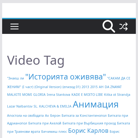
Skip
to
content
Video Tag
"Историята оживява"
"Знаеш ли
"САКАМ ДА СЕ
ЖЕНИМ"
(I част)
(Original Version)
(епизод 01)
2013
2015
AH
DA ZNAYAT
MALKITE MOMI
GLORIA
Irena Stankova
KADE E MOITO LIBE
Kitka ot Strandja
Анимация
Lazar Nalbantov
SL. KALCHEVA & EMILIA
Апостола на свободата
Ах
Берон
Битката за Константинопол
Битката при
Адрианопол
Битката при Ахелой
Битката при Върбишкия проход
Битката
Борис Карлов
при Траянови врата
Бичимиш плюс
Борис