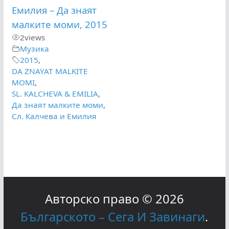
Емилия – Да знаят
малките моми, 2015
2
views
Музика
2015
,
DA ZNAYAT MALKITE
MOMI
,
SL. KALCHEVA & EMILIA
,
Да знаят малките моми
,
Сл. Калчева и Емилия
Авторско право © 2026
Българското – Сега И Завинаги
.