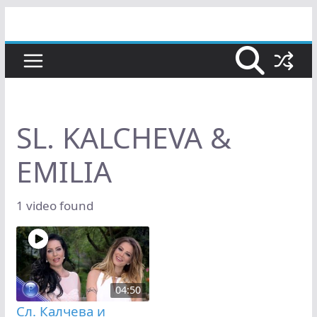
Skip
to
content
SL. KALCHEVA &
EMILIA
1 video found
04:50
Сл. Калчева и