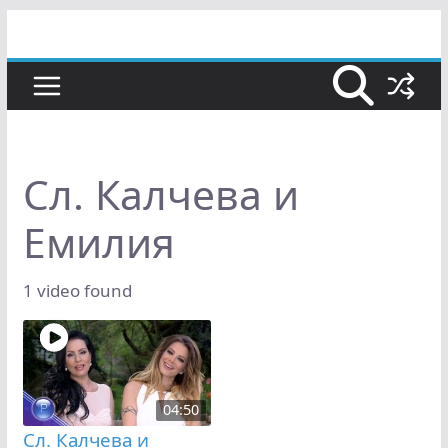
Skip
to
content
Сл. Калчева и
Емилия
1 video found
04:50
Сл. Калчева и