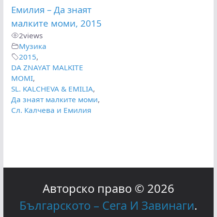
Емилия – Да знаят
малките моми, 2015
2
views
Музика
2015
,
DA ZNAYAT MALKITE
MOMI
,
SL. KALCHEVA & EMILIA
,
Да знаят малките моми
,
Сл. Калчева и Емилия
Авторско право © 2026
Българското – Сега И Завинаги
.