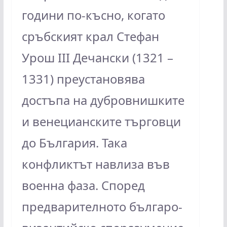
години по-късно, когато
сръбският крал Стефан
Урош III Дечански (1321 –
1331) преустановява
достъпа на дубровнишките
и венецианските търговци
до България. Така
конфликтът навлиза във
военна фаза. Според
предварителното българо-