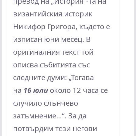
превод на „История“-та на
византийския историк
Никифор Григора, където е
изписан юни месец. В
оригиналния текст той
описва събитията със
следните думи: „Тогава
на
16 юли
около 12 часа се
случило слънчево
затъмнение…“. За да
потвърдим тези негови