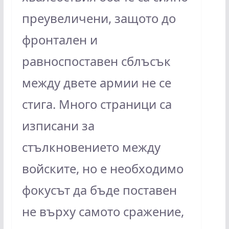
преувеличени, защото до
фронтален и
равноспоставен сблъсък
между двете армии не се
стига. Много страници са
изписани за
стълкновението между
войските, но е необходимо
фокусът да бъде поставен
не върху самото сражение,