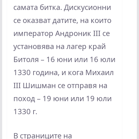
самата битка. Дискусионни
се оказват датите, на които
император Андроник III се
установява на лагер край
Битоля – 16 юни или 16 юли
1330 година, и кога Михаил
III Шишман се отправя на
поход – 19 юни или 19 юли
1330 г.
В страниците на