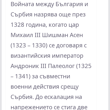
Войната между България и
Сърбия назрява още през
1328 година, когато цар
Михаил III Шишман Асен
(1323 – 1330) се договаря с
византийския император
Андроник III Палеолог (1325
– 1341) за съвместни
военни действия срещу
Сърбия. До ескалация на
напрежението се стига две