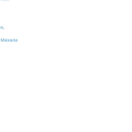
ла
,
 Махала