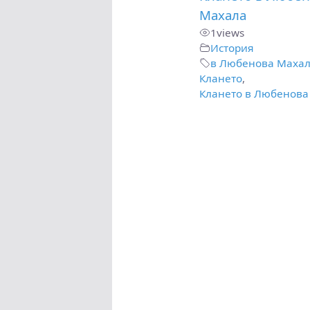
Махала
1
views
История
в Любенова Маха
Клането
,
Клането в Любенова