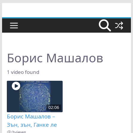
Skip
to
content
Борис Машалов
1 video found
02:06
Борис Машалов –
Зън, зън, Ганке ле
2
views