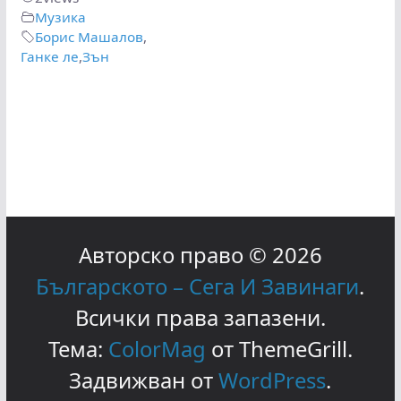
Музика
Борис Машалов
,
Ганке ле
,
Зън
Авторско право © 2026
Българското – Сега И Завинаги
.
Всички права запазени.
Тема:
ColorMag
от ThemeGrill.
Задвижван от
WordPress
.